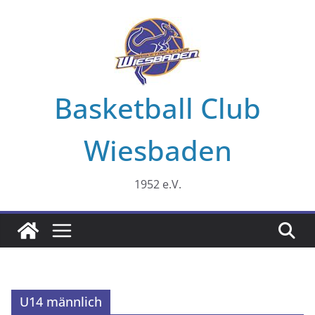
Zum
Inhalt
springen
Basketball Club
Wiesbaden
1952 e.V.
U14 männlich