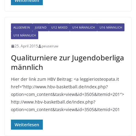
Weiterlesen
ALLGEMEIN
JUGEND
U12 MIXED
U14 MÄNNLICH
U16 MÄNNLICH
U18 MÄNNLICH
25. April 2015
peuseruw
Qualiturniere zur Jugendoberliga
männlich
Hier der link zum HBV Beitrag: <a leggieriosteopata.it
href=“http://www.hbv-basketball.de/index.php?
option=com_content&task=view&id=3505&Itemid=201″>
http://www.hbv-basketball.de/index.php?
option=com_content&task=view&id=3505&Itemid=201
Weiterlesen