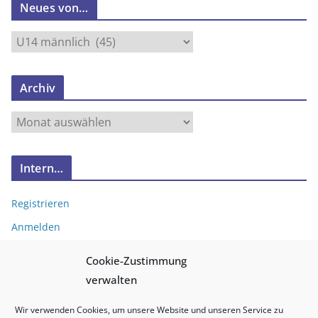
Neues von…
N
e
u
Archiv
e
s
A
v
r
o
c
n
Intern…
h
…
i
Registrieren
v
Anmelden
Eintrags-Feed
Cookie-Zustimmung
Kommentar-Feed
verwalten
WordPress.org
Wir verwenden Cookies, um unsere Website und unseren Service zu