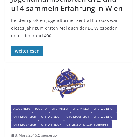
u14 sammeln Erfahrung in Wien
Bei dem größten Jugendturnier zentral Europas war
dieses Jahr zum ersten Mal auch der BC Wiesbaden
unter den rund 400
Weiterlesen
ALLGEMEIN
JUGEND
U10 MIXED
U12 MIXED
U13 WEIBLICH
U14 MÄNNLICH
U15 WEIBLICH
U16 MÄNNLICH
U17 WEIBLICH
U18 MÄNNLICH
U19 WEIBLICH
U8 MIXED (BALLSPIELGRUPPE)
8. März 2016
peuseruw