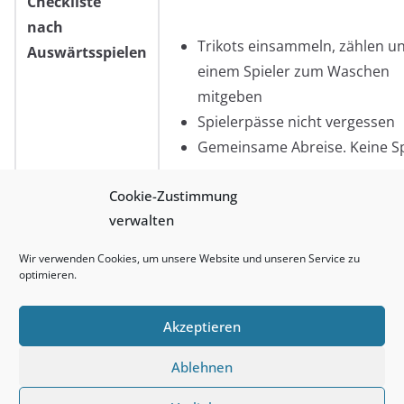
Checkliste
nach
Trikots einsammeln, zählen u
Auswärtsspielen
einem Spieler zum Waschen
mitgeben
Spielerpässe nicht vergessen
Gemeinsame Abreise. Keine Sp
vergessen
Cookie-Zustimmung
verwalten
Wir verwenden Cookies, um unsere Website und unseren Service zu
optimieren.
Akzeptieren
Ablehnen
Copyright © 2026
Basketball Club Wiesbaden
. Alle Rechte
vorbehalten.