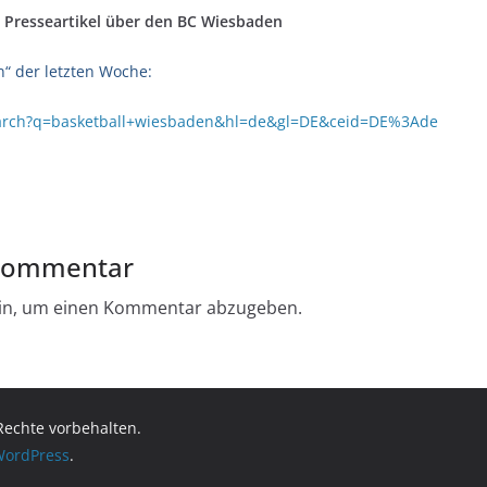
re Presseartikel über den BC Wiesbaden
“ der letzten Woche:
search?q=basketball+wiesbaden&hl=de&gl=DE&ceid=DE%3Ade
 Kommentar
in, um einen Kommentar abzugeben.
 Rechte vorbehalten.
ordPress
.