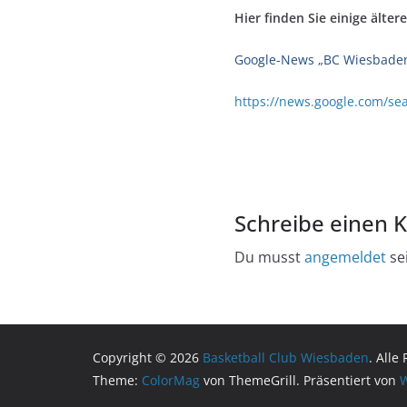
Hier finden Sie einige älte
Google-News „BC Wiesbaden
https://news.google.com/
Schreibe einen
Du musst
angemeldet
se
Copyright © 2026
Basketball Club Wiesbaden
. Alle
Theme:
ColorMag
von ThemeGrill. Präsentiert von
W