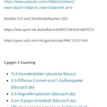
https://www.youtube.com/c/FIBA3x3/videos?
view=2&sort=dd&live_view=502&shelf_id=0
Studien 3×3 und SmallSidedGames SSG
https://lida.sport-iat.de/ta/Record/4097146?sid=4697013
https://pmc.ncbi.nlm.nih.gov/articles/PMC12131149/
3 gegen 3 Coaching
3×3-Stundenbilder (absolute Basics)
3-3-Offense-2-Innen-und-1-Außenspieler
(bbcoach.de)
3-3-Angreiferoptionen (bbcoach.de)
3-on-3-plays-streetball (bbcoach.de)