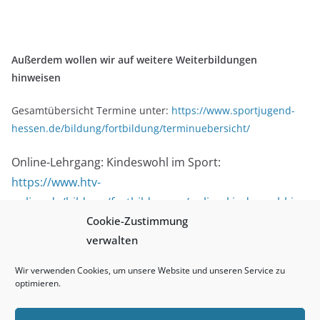
Außerdem wollen wir auf weitere Weiterbildungen
hinweisen
Gesamtübersicht Termine unter:
https://www.sportjugend-
hessen.de/bildung/fortbildung/terminuebersicht/
Online-Lehrgang: Kindeswohl im Sport:
https://www.htv-
online.de/bildung/fortbildungen/online-kindeswohl-im-
Cookie-Zustimmung
sport/
verwalten
SafeSport Basis-Online-Kurs:
Wir verwenden Cookies, um unsere Website und unseren Service zu
https://www.dtb.de/termine
optimieren.