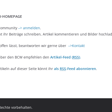
W-HOMEPAGE
-Community
–> anmelden
.
t ihr Beiträge schreiben, Artikel kommentieren und Bilder hochla
offen lässt, beantworten wir gerne über
–>Kontakt
os über den BCW empfehlen den
Artikel-Feed (
RSS
)
.
tikeln auf dieser Seite könnt ihr
als
RSS
-Feed abonnieren
.
 Rechte vorbehalten.