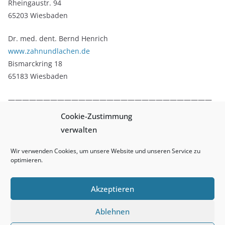
Rheingaustr. 94
65203 Wiesbaden
Dr. med. dent. Bernd Henrich
www.zahnundlachen.de
Bismarckring 18
65183 Wiesbaden
—————————————————————————————
——————————–
Cookie-Zustimmung
verwalten
Sollten Sie Informationen über Möglichkeiten für Partner und
Sponsoren bei uns benötigen, finden Sie diese hier:
Wir verwenden Cookies, um unsere Website und unseren Service zu
www.bcwiesbaden.de/infos/sponsoringkonzept
optimieren.
Akzeptieren
Ablehnen
Copyright © 2026
Basketball Club Wiesbaden
. Alle Rechte