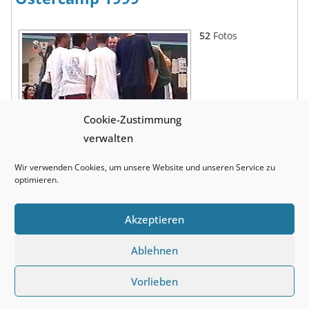
52
Fotos
Cookie-Zustimmung
verwalten
Wir verwenden Cookies, um unsere Website und unseren Service zu
optimieren.
Akzeptieren
Ablehnen
Copyright © 2026
Basketball Club Wiesbaden
. Alle Rechte
vorbehalten.
Vorlieben
Theme:
ColorMag
von ThemeGrill. Präsentiert von
WordPress
.