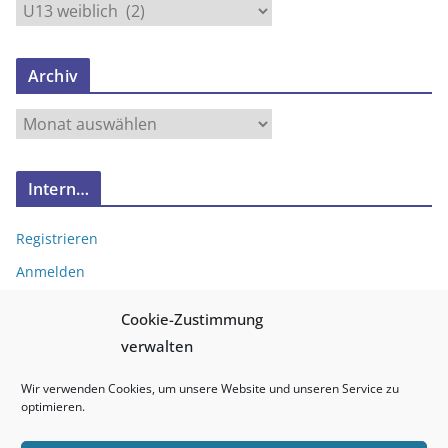
N
e
u
Archiv
e
s
A
v
r
o
c
n
Intern…
h
…
i
Registrieren
v
Anmelden
Eintrags-Feed
Cookie-Zustimmung
Kommentar-Feed
verwalten
WordPress.org
Wir verwenden Cookies, um unsere Website und unseren Service zu
optimieren.