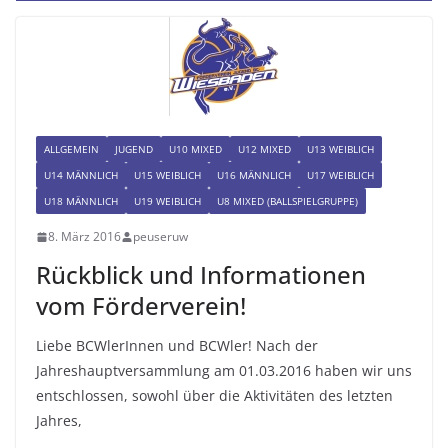
ALLGEMEIN
JUGEND
U10 MIXED
U12 MIXED
U13 WEIBLICH
U14 MÄNNLICH
U15 WEIBLICH
U16 MÄNNLICH
U17 WEIBLICH
U18 MÄNNLICH
U19 WEIBLICH
U8 MIXED (BALLSPIELGRUPPE)
8. März 2016
peuseruw
Rückblick und Informationen
vom Förderverein!
Liebe BCWlerInnen und BCWler! Nach der
Jahreshauptversammlung am 01.03.2016 haben wir uns
entschlossen, sowohl über die Aktivitäten des letzten
Jahres,