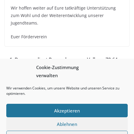
Wir hoffen weiter auf Eure tatkräftige Unterstützung
zum Wohl und der Weiterentwicklung unserer
Jugendteams.
Euer Förderverein
1. Damen gelingt Revanche gegen Vellmar 79:64
Cookie-Zustimmung
(36:24) – Im Camp Lindsey ungeschlagen seit
verwalten
28.09.2014 !!!
Jonathan Bähre und Team Gewinner des High
Wir verwenden Cookies, um unsere Website und unseren Service zu
School All Star Game 2016
optimieren.
Akzeptieren
Ablehnen
Copyright © 2026
Basketball Club Wiesbaden
. Alle Rechte
vorbehalten.