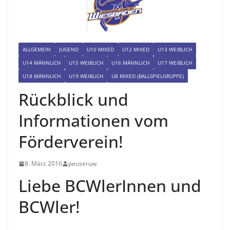
ALLGEMEIN
JUGEND
U10 MIXED
U12 MIXED
U13 WEIBLICH
U14 MÄNNLICH
U15 WEIBLICH
U16 MÄNNLICH
U17 WEIBLICH
U18 MÄNNLICH
U19 WEIBLICH
U8 MIXED (BALLSPIELGRUPPE)
Rückblick und
Informationen vom
Förderverein!
8. März 2016
peuseruw
Liebe BCWlerInnen und
BCWler!