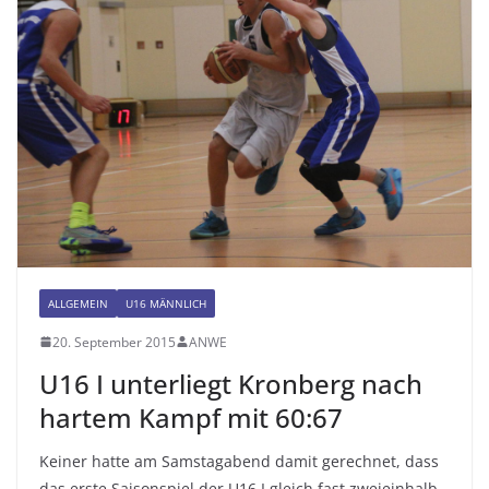
ALLGEMEIN
U16 MÄNNLICH
20. September 2015
ANWE
U16 I unterliegt Kronberg nach
hartem Kampf mit 60:67
Keiner hatte am Samstagabend damit gerechnet, dass
das erste Saisonspiel der U16 I gleich fast zweieinhalb