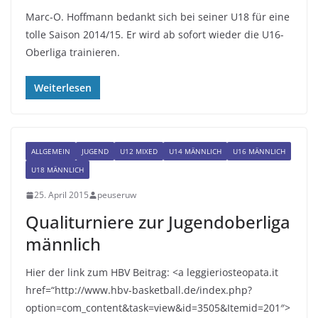
Marc-O. Hoffmann bedankt sich bei seiner U18 für eine
tolle Saison 2014/15. Er wird ab sofort wieder die U16-
Oberliga trainieren.
Weiterlesen
ALLGEMEIN
JUGEND
U12 MIXED
U14 MÄNNLICH
U16 MÄNNLICH
U18 MÄNNLICH
25. April 2015
peuseruw
Qualiturniere zur Jugendoberliga
männlich
Hier der link zum HBV Beitrag: <a leggieriosteopata.it
href=“http://www.hbv-basketball.de/index.php?
option=com_content&task=view&id=3505&Itemid=201″>