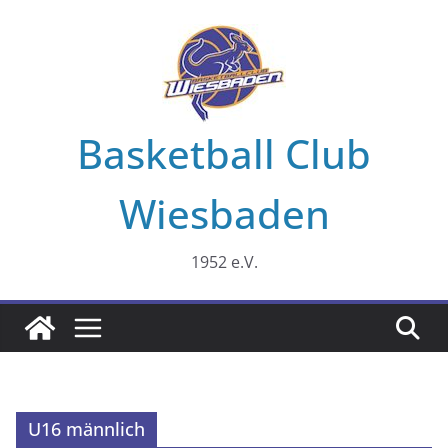
Zum
Inhalt
springen
Basketball Club
Wiesbaden
1952 e.V.
U16 männlich