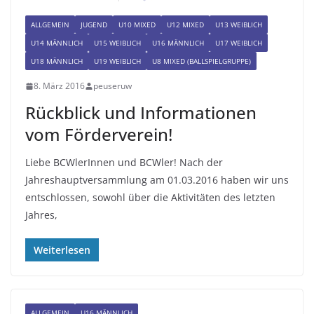
ALLGEMEIN
JUGEND
U10 MIXED
U12 MIXED
U13 WEIBLICH
U14 MÄNNLICH
U15 WEIBLICH
U16 MÄNNLICH
U17 WEIBLICH
U18 MÄNNLICH
U19 WEIBLICH
U8 MIXED (BALLSPIELGRUPPE)
8. März 2016
peuseruw
Rückblick und Informationen
vom Förderverein!
Liebe BCWlerInnen und BCWler! Nach der
Jahreshauptversammlung am 01.03.2016 haben wir uns
entschlossen, sowohl über die Aktivitäten des letzten
Jahres,
Weiterlesen
ALLGEMEIN
U16 MÄNNLICH