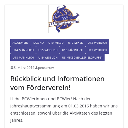
ALLGEMEIN
JUGEND
U10 MIXED
U12 MIXED
U13 WEIBLICH
U14 MÄNNLICH
U15 WEIBLICH
U16 MÄNNLICH
U17 WEIBLICH
U18 MÄNNLICH
U19 WEIBLICH
U8 MIXED (BALLSPIELGRUPPE)
8. März 2016
peuseruw
Rückblick und Informationen
vom Förderverein!
Liebe BCWlerInnen und BCWler! Nach der
Jahreshauptversammlung am 01.03.2016 haben wir uns
entschlossen, sowohl über die Aktivitäten des letzten
Jahres,