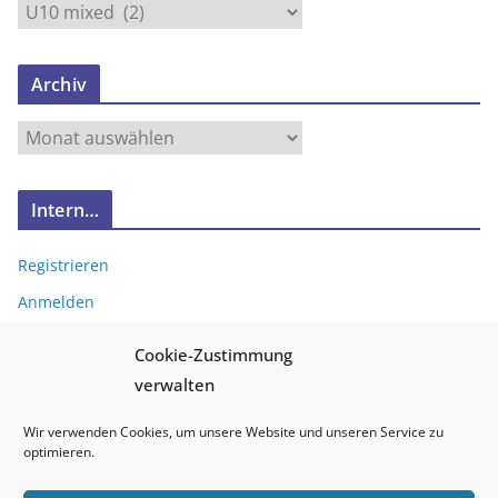
N
e
u
Archiv
e
s
A
v
r
o
c
n
Intern…
h
…
i
Registrieren
v
Anmelden
Eintrags-Feed
Cookie-Zustimmung
Kommentar-Feed
verwalten
WordPress.org
Wir verwenden Cookies, um unsere Website und unseren Service zu
optimieren.