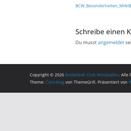
BCW_Besonderheiten_MINIB
Schreibe einen
Du musst
angemeldet
se
Copyright © 2026
Basketball Club Wiesbaden
. Alle
Theme:
ColorMag
von ThemeGrill. Präsentiert von
W