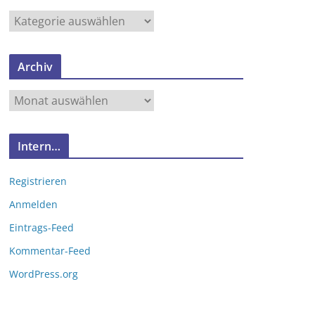
N
e
u
Archiv
e
s
A
v
r
o
c
n
Intern…
h
…
i
Registrieren
v
Anmelden
Eintrags-Feed
Kommentar-Feed
WordPress.org