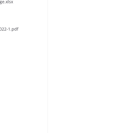
ge.xlsx
022-1.pdf