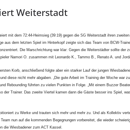
ert Weiterstadt
ert mit dem 72:44-Heimsieg (39:19) gegen die SG Weiterstadt ihren zweiten E
lage aus dem letzten Spiel im Hinterkopf zeigte sich das Team von BCW-Trai
nzentriert. Die Marschrichtung war klar: Gegen die Weiterstädter sollte der z
uspieler Namori O. zusammen mit Leonardo K., Tammo B., Renato A. und Jor
 ersten Korb, anschließend folgte aber ein starker Lauf der jungen Wiesbadene
 und diese nicht mehr abgaben. „Die gute Arbeit im Training der Woche war zu
und Rebounding führten zu vielen Punkten in Folge. „Mit einem Buzzer Beat
 so der Trainer.
Das zweite Viertel kamen dann die Gäste besser ins Spiel, was
bitioniert zu Werke und trauten sich mehr und mehr zu. Und als Kollektiv vertei
in Team nun auf die kommenden Begegnungen vorbereitet, die wieder schwieri
sen die Wiesbadener zum ACT Kassel.