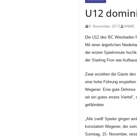
U12 domini
9. November 2015
ANWE
Die U12 des BC Wiesbaden fei
Mit einer ärgerlichen Nieder
der ersten Spielminute hochko
der Starting Five war Aufba
Zwar erzielten die Gäste den
eine hohe Führung erspielten
Wegener. Eine gute Defense 
wir ein gutes erstes Viertel
“,
gefährdete.
„Alle zwölf Spieler gingen am
konstatiert Wegener, der se
Sonntag, 15. November, rei