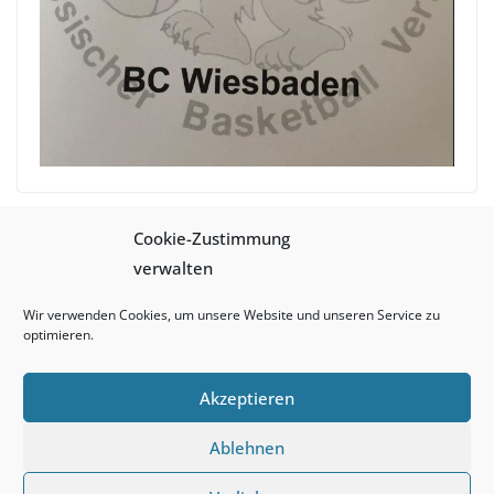
Cookie-Zustimmung
MU10 wird in der zweiten Saison hintereinander
verwalten
Bezirksmeister!
Linkliste Verband mit Spielordungen wurde
Wir verwenden Cookies, um unsere Website und unseren Service zu
aktualisiert
optimieren.
Akzeptieren
Ablehnen
Copyright © 2026
Basketball Club Wiesbaden
. Alle Rechte
vorbehalten.