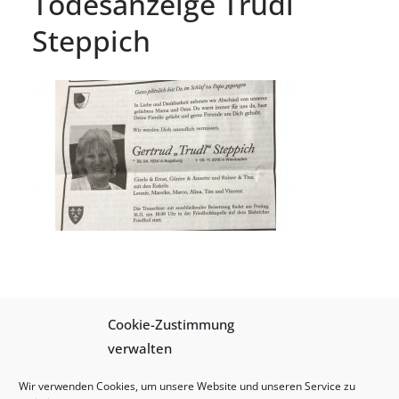
Todesanzeige Trudl
Steppich
Cookie-Zustimmung
Schreibe einen Kommentar
verwalten
Du musst
angemeldet
sein, um einen Kommentar
Wir verwenden Cookies, um unsere Website und unseren Service zu