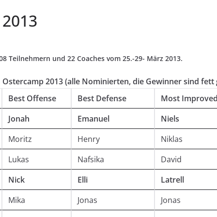
 2013
108 Teilnehmern und 22 Coaches vom 25.-29- März 2013.
m Ostercamp 2013 (alle Nominierten, die Gewinner sind fett
Best Offense
Best Defense
Most Improve
Jonah
Emanuel
Niels
Moritz
Henry
Niklas
Lukas
Nafsika
David
Nick
Elli
Latrell
Mika
Jonas
Jonas