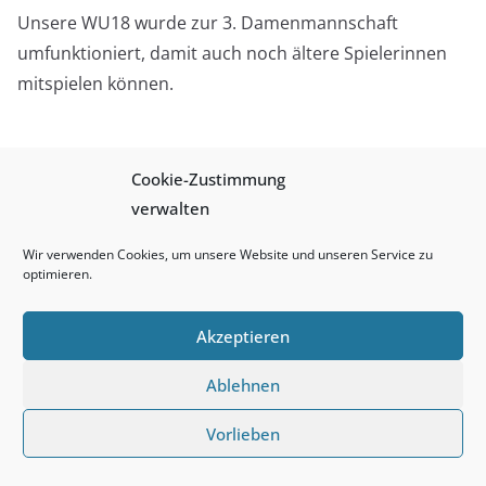
Unsere WU18 wurde zur 3. Damenmannschaft
umfunktioniert, damit auch noch ältere Spielerinnen
mitspielen können.
=> Trainingszeiten weiblich
Cookie-Zustimmung
verwalten
Kontakt zu den Trainerinnen:
https://www.bcwiesbaden.de/impressum/kontakt
Wir verwenden Cookies, um unsere Website und unseren Service zu
optimieren.
Akzeptieren
Copyright © 2026
Basketball Club Wiesbaden
. Alle Rechte
Ablehnen
vorbehalten.
Theme:
ColorMag
von ThemeGrill. Präsentiert von
WordPress
.
Vorlieben