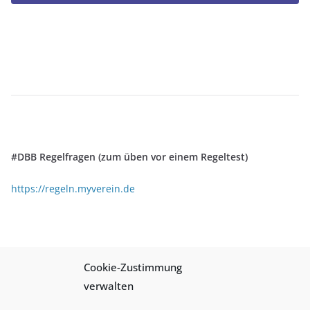
#DBB Regelfragen (zum üben vor einem Regeltest)
https://regeln.myverein.de
Cookie-Zustimmung
Schreibe einen Kommentar
verwalten
Du musst
angemeldet
sein, um einen Kommentar